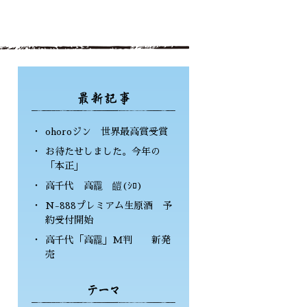
ohoroジン 世界最高賞受賞
お待たせしました。今年の
「本正」
高千代 高龗 皚(ｼﾛ)
N-888プレミアム生原酒 予
約受付開始
高千代「高龗」M判 新発
売