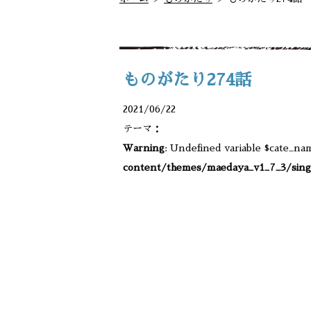
ものがたり274話
2021/06/22
テーマ：
Warning
: Undefined variable $cate_na
content/themes/maedaya_v1_7_3/sing