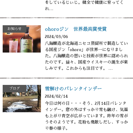
をしているじぃじ。健全で健康に育ってく
れ…
お知らせ
ohoroジン 世界最高賞受賞
2024/03/06
八海醸造が北海道ニセコ蒸留所で製造してい
る国産ジン「ohoro」が世界一になりまし
た。八海醸造の想いと技術が世界に認められ
たのです。益々、国産ウイスキーの誕生が楽
しみです。これからも注目です。 …
ブログ
雪解けのバレンタインデー
2024/02/14
今日は何の日・・・そう、2月14日バレンタ
インデー。窓の外はすっかり雪も融け、気温
も上がり青空が広がっています。昨年の雪が
うそのようです。花粉も飛散しだし、すっか
り春の様子。