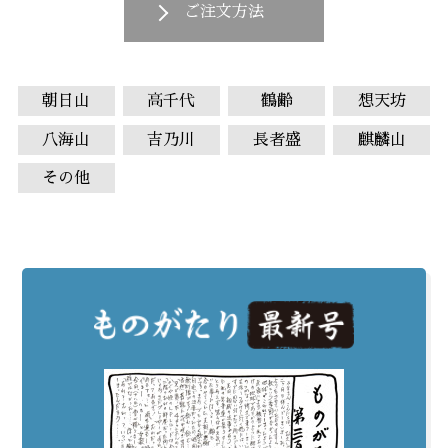
ご注文方法
朝日山
高千代
鶴齢
想天坊
八海山
吉乃川
長者盛
麒麟山
その他