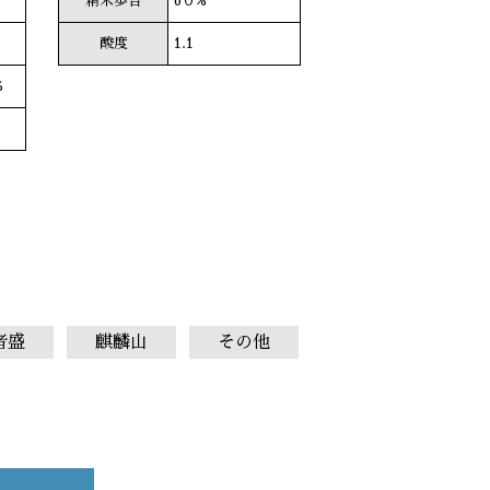
精米歩合
6０%
酸度
1.1
%
者盛
麒麟山
その他