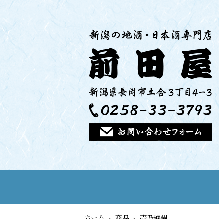
ホーム
商品
壱乃越州