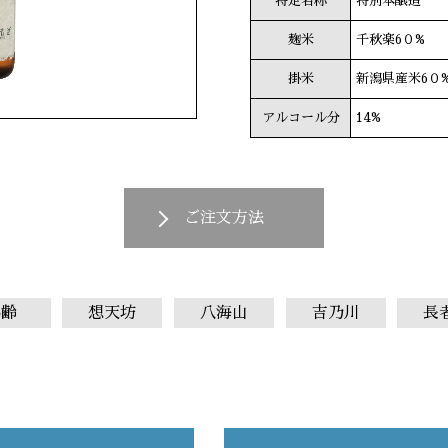
特定名称
特別本醸造
麹米
千秋楽6０%
掛米
新潟県産米6０
アルコール分
14%
ご注文方法
鶴齢
想天坊
八海山
吉乃川
長