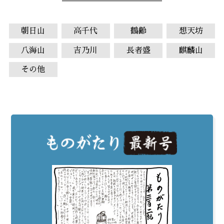
朝日山
高千代
鶴齢
想天坊
八海山
吉乃川
長者盛
麒麟山
その他